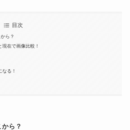
目次
こから？
と現在で画像比較！
になる！
こから？